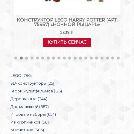
.
КОНСТРУКТОР LEGO HARRY POTTER (АРТ.
К
»
75957) «НОЧНОЙ РЫЦАРЬ»
75
2339
₽
КУПИТЬ СЕЙЧАС
LEGO (796)
3D-конструкторы (25)
Герои мультфильмов (126)
Деревянные (344)
Для малышей (687)
Игровые наборы (654)
Из кирпичиков (58)
Магнитные (305)