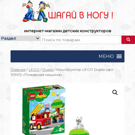
Skip
to
content
интернет-магазин детских конструкторов
МЕНЮ
Главная
/
LEGO
/
Duplo
/ Конструктор LEGO Duplo (арт.
10901) «Пожарная машина»