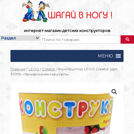
Skip
to
content
интернет-магазин детских конструкторов
МЕНЮ
Главная
/
LEGO
/
Creator
/ Конструктор LEGO Creator (арт.
31095) «Ярмарочная карусель»