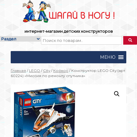
Skip
to
content
интернет-магазин детских конструкторов
МЕНЮ
Главная
/
LEGO
/
City
/
Космос
/ Конструктор LEGO City (арт.
60224) «Миссия по ремонту спутника»