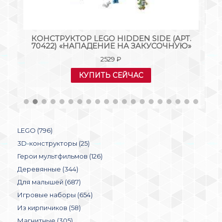
Т.
КОНСТРУКТОР LEGO HIDDEN SIDE (АРТ.
К
70422) «НАПАДЕНИЕ НА ЗАКУСОЧНУЮ»
2529
₽
КУПИТЬ СЕЙЧАС
LEGO (796)
3D-конструкторы (25)
Герои мультфильмов (126)
Деревянные (344)
Для малышей (687)
Игровые наборы (654)
Из кирпичиков (58)
Магнитные (305)