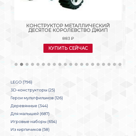
К»
КОНСТРУКТОР МЕТАЛЛИЧЕСКИЙ
К
ДЕСЯТОЕ КОРОЛЕВСТВО ДЖИП
883
₽
КУПИТЬ СЕЙЧАС
LEGO (796)
3D-конструкторы (25)
Герои мультфильмов (126)
Деревянные (344)
Для малышей (687)
Игровые наборы (654)
Из кирпичиков (58)