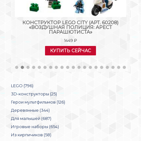
Т.
КОНСТРУКТОР LEGO CITY (АРТ. 60208)
К
ДЕ-
«ВОЗДУШНАЯ ПОЛИЦИЯ: АРЕСТ
ПАРАШЮТИСТА»
1449
₽
КУПИТЬ СЕЙЧАС
LEGO (796)
3D-конструкторы (25)
Герои мультфильмов (126)
Деревянные (344)
Для малышей (687)
Игровые наборы (654)
Из кирпичиков (58)