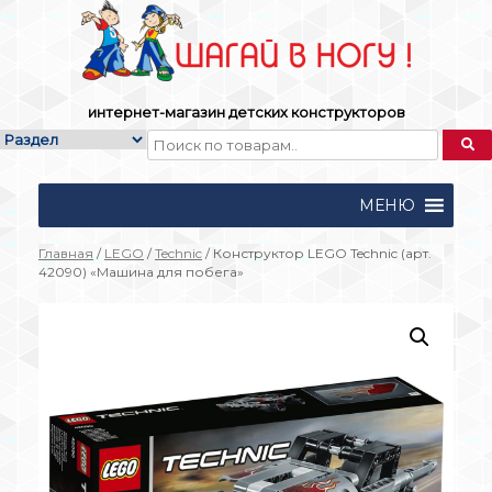
Skip
to
content
интернет-магазин детских конструкторов
МЕНЮ
Главная
/
LEGO
/
Technic
/ Конструктор LEGO Technic (арт.
42090) «Машина для побега»