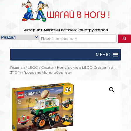
Skip
to
content
интернет-магазин детских конструкторов
МЕНЮ
Главная
/
LEGO
/
Creator
/ Конструктор LEGO Creator (арт.
31104) «Грузовик Монстрбургер»