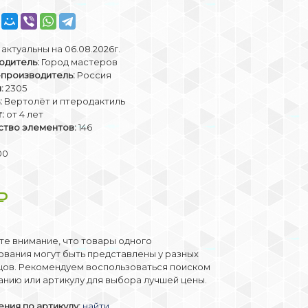
актуальны на 06.08.2026г.
одитель:
Город мастеров
-производитель:
Россия
:
2305
:
Вертолёт и птеродактиль
:
от 4 лет
ство элементов:
146
00
₽
е внимание, что товары одного
вания могут быть представлены у разных
цов. Рекомендуем воспользоваться поиском
анию или артикулу для выбора лучшей цены.
ния по артикулу:
найти