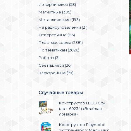
Из кирпичиков (58)
Магнитные (305)
Металлические (193)
На радиоуправлении (21)
Отвёрточные (86)
Пластмассовые (2381)
По тематикам (2026)
Роботы (3)
Светящиеся (26)
Электронные (79)
Случайные товары
Конструктор LEGO City
(арт. 60234) «Весёлая
ярмарка»
Конструктор Playmobil
Экстра-набор: Мальчик с