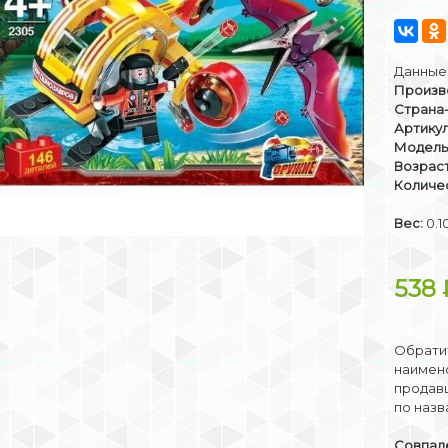
Данные 
Произв
Страна
Артикул
Модель
Возраст
Количе
Вес:
0.1
538
Обратит
наимено
продав
по назв
Совпаде