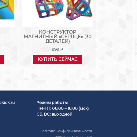
КОНСТРУКТОР
МАГНИТОЙ
2
МАГНИТНЫЙ «СЕРДЦЕ» (30
КОНСТ
ДЕТАЛЕЙ)
МАГНИТНЫ
ОБОЗРЕНИЯ (4
999
₽
– С О
24
КУПИТЬ СЕЙЧАС
КУПИТЬ
kick.ru
Режим работы:
ПН-ПТ: 06:00 – 16:00 (мск)
СБ, ВС: выходной
Политика конфиденциальности
персональных данных