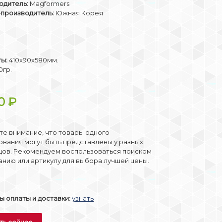
одитель:
Magformers
-производитель:
Южная Корея
ты:
410x90x580мм.
0гр.
90
₽
е внимание, что товары одного
вания могут быть представлены у разных
цов. Рекомендуем воспользоваться поиском
анию или артикулу для выбора лучшей цены.
 оплаты и доставки:
узнать
ть сейчас