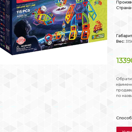
Произв
Страна
Габари
Вес:
315
133
Обратит
наимено
продав
по назв
Способы
Купи