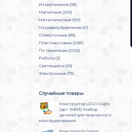
Из кирпичиков (58)
Магнитные (305)
Металлические (193)
На радиоуправлении (21)
Отвёрточные (86)
Пластмассовые (2381)
По тематикам (2026)
Роботы (3)
Светящиеся (26)
Электронные (79)
Случайные товары
Конструктор LEGO Duplo
(арт. 10853) «Набор
деталей для творческого
конструирования»
Конструктор Город