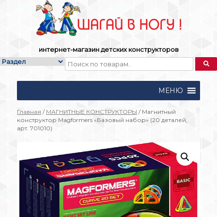
Skip
to
content
интернет-магазин детских конструкторов
МЕНЮ
Главная
/
МАГНИТНЫЕ КОНСТРУКТОРЫ
/ Магнитный
конструктор Magformers «Базовый набор» (20 деталей,
арт. 701010)