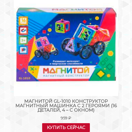
30
МАГНИТОЙ GL-1010 КОНСТРУКТОР
Н
МАГНИТНЫЙ МАШИНКА С 2 ГЕРОЯМИ (16
ДЕТАЛЕЙ, 4 – С ОКНОМ)
959
₽
КУПИТЬ СЕЙЧАС