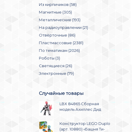
Из кирпичиков (58)
Магнитные (305)
Металлические (193)
На радиоуправлении (21)
Отвёрточные (86)
Пластмассовые (2381)
По тематикам (2026)
Роботы (3)
Светящиеся (26)
Электронные (79)
Случайные товары
LBX 84865 Сборная
модель Ахиллес Дид
Конструктор LEGO Duplo
(арт. 10880) «Башня Ти-