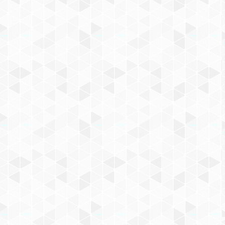
КОНСТРУКТОР LEGO
BRICKHEADZ (АРТ. 1628)
«ПРИНЦЕССА ЛЕЯ ОРГАНА»
539
₽
КУПИТЬ СЕЙЧАС