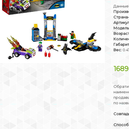
Данные 
Произв
Страна
Артикул
Модель
Возраст
Количе
Габари
Вес:
0.4
168
Обратит
наимено
продав
по назв
Совпаде
Способы