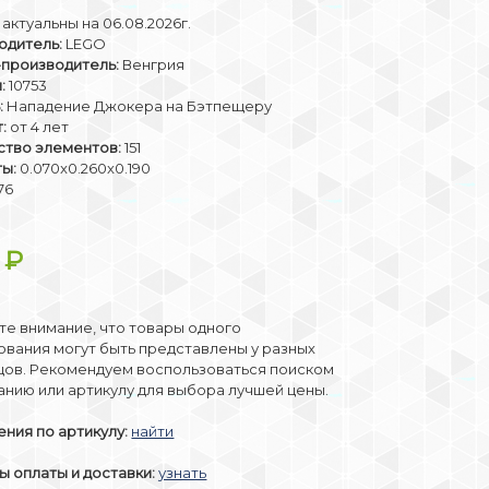
актуальны на 06.08.2026г.
одитель:
LEGO
-производитель:
Венгрия
:
10753
:
Нападение Джокера на Бэтпещеру
:
от 4 лет
ство элементов:
151
ты:
0.070x0.260x0.190
76
9
₽
е внимание, что товары одного
вания могут быть представлены у разных
цов. Рекомендуем воспользоваться поиском
анию или артикулу для выбора лучшей цены.
ния по артикулу:
найти
 оплаты и доставки:
узнать