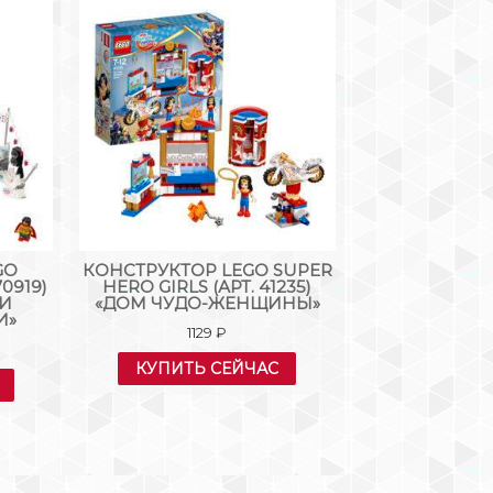
GO
КОНСТРУКТОР LEGO SUPER
КОНСТРУК
0919)
HERO GIRLS (АРТ. 41235)
BRICKHEADZ 
ГИ
«ДОМ ЧУДО-ЖЕНЩИНЫ»
«БРИКХЕ
И»
1129
₽
44
КУПИТЬ СЕЙЧАС
КУПИТЬ