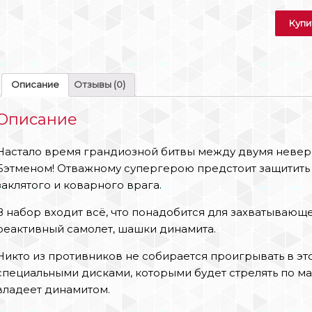
Купи
Описание
Отзывы (0)
Описание
Настало время грандиозной битвы между двумя неве
Бэтменом! Отважному супергерою предстоит защитить
заклятого и коварного врага.
В набор входит всё, что понадобится для захватывающе
реактивный самолет, шашки динамита.
Никто из противников не собирается проигрывать в эт
специальными дисками, которыми будет стрелять по м
владеет динамитом.