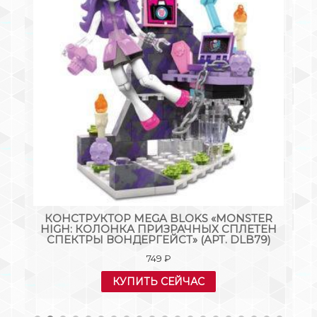
КС
КОНСТРУКТОР MEGA BLOKS «MONSTER
M
HIGH: КОЛОНКА ПРИЗРАЧНЫХ СПЛЕТЕН
СПЕКТРЫ ВОНДЕРГЕЙСТ» (АРТ. DLB79)
749
₽
КУПИТЬ СЕЙЧАС