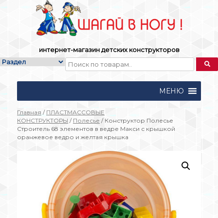
Skip
to
content
интернет-магазин детских конструкторов
МЕНЮ
Главная
/
ПЛАСТМАССОВЫЕ
КОНСТРУКТОРЫ
/
Полесье
/ Конструктор Полесье
Строитель 68 элементов в ведре Макси с крышкой
оранжевое ведро и желтая крышка