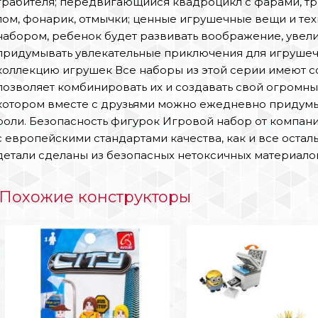
грабителя; передвигающийся квадроцикл с фарами, т
лом, фонарик, отмычки; ценные игрушечные вещи и тех
набором, ребенок будет развивать воображение, увели
придумывать увлекательные приключения для игрушеч
коллекцию игрушек Все наборы из этой серии имеют с
позволяет комбинировать их и создавать свой огромны
котором вместе с друзьями можно ежедневно придумы
роли. Безопасность фигурок Игровой набор от компани
с европейскими стандартами качества, как и все остал
детали сделаны из безопасных нетоксичных материало
Похожие конструкторы