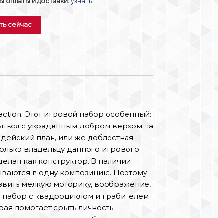
 оплаты и доставки:
узнать
ть сейчас
action. Этот игровой набор особенный:
рыться с украденным добром верхом на
одейский план, или же доблестная
только владельцу данного игрового
н как конструктор. В наличии
ываются в одну композицию. Поэтому
азвить мелкую моторику, воображение,
В набор с квадроциклом и грабителем
рая помогает срыть личность