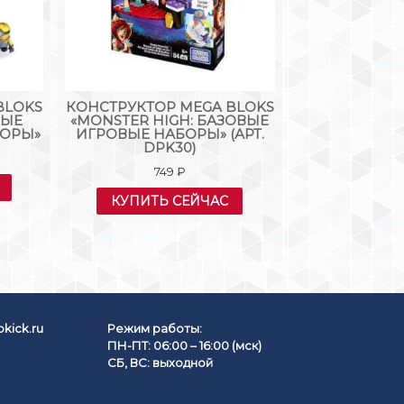
BLOKS
КОНСТРУКТОР MEGA BLOKS
КОНСТРУКТОР
ЛЫЕ
«MONSTER HIGH: БАЗОВЫЕ
«ВСПЫШ:
ОРЫ»
ИГРОВЫЕ НАБОРЫ» (АРТ.
ДЖУНГЛЯХ» (
DPK30)
20
749
₽
КУПИТЬ
КУПИТЬ СЕЙЧАС
kick.ru
Режим работы:
ПН-ПТ: 06:00 – 16:00 (мск)
СБ, ВС: выходной