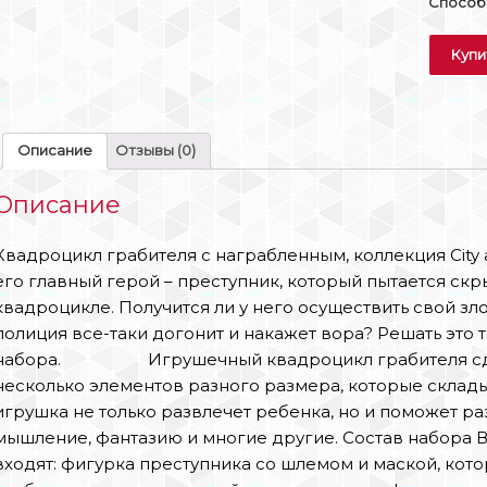
Способы
Купи
Описание
Отзывы (0)
Описание
Квадроцикл грабителя с награбленным, коллекция City 
его главный герой – преступник, который пытается ск
квадроцикле. Получится ли у него осуществить свой зл
полиция все-таки догонит и накажет вора? Решать это 
набора. Игрушечный квадроцикл грабителя сдела
несколько элементов разного размера, которые склад
игрушка не только развлечет ребенка, но и поможет р
мышление, фантазию и многие другие. Состав набора 
входят: фигурка преступника со шлемом и маской, кото