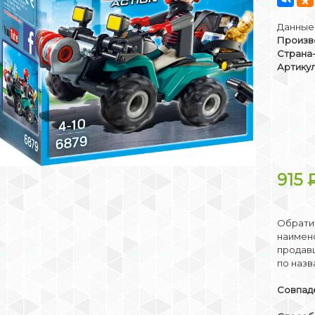
Данные 
Произв
Страна
Артикул
915
Обратит
наимено
продав
по назв
Совпаде