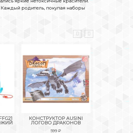
ались яркие нетоксичные красители.
. Каждый родитель, покупая наборы
FFG21
КОНСТРУКТОР AUSINI
КОНСТРУКТ
ЮЖИЙ
ЛОГОВО ДРАКОНОВ
СТРО
599
₽
71