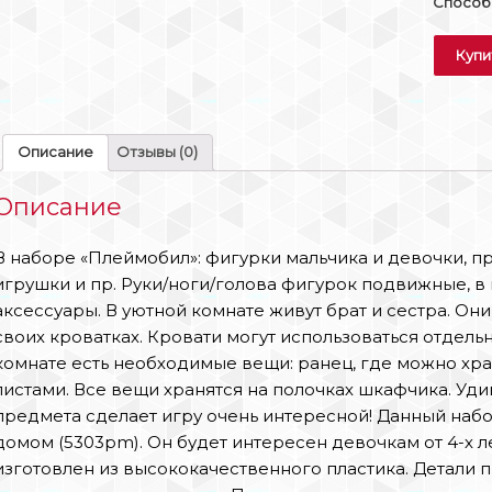
Способы
Купи
Описание
Отзывы (0)
Описание
В наборе «Плеймобил»: фигурки мальчика и девочки, пр
игрушки и пр. Руки/ноги/голова фигурок подвижные, в
аксессуары. В уютной комнате живут брат и сестра. Они
своих кроватках. Кровати могут использоваться отдельн
комнате есть необходимые вещи: ранец, где можно хра
листами. Все вещи хранятся на полочках шкафчика. Уд
предмета сделает игру очень интересной! Данный набо
домом (5303pm). Он будет интересен девочкам от 4-х л
изготовлен из высококачественного пластика. Детали 