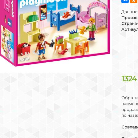
Данные 
Произв
Страна
Артикул
132
Обратит
наимено
продав
по назв
Совпаде