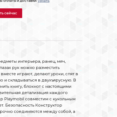
 оплаты и доставки:
узнать
ть сейчас
едметы интерьера, ранец, мяч,
 пазах рук можно разместить
 вместе играют, делают уроки, спят в
о и складываться в двухъярусную. В
нить книгу, блокнот с настоящими
ивительная детализация каждого
р Playmobil совместим с кукольным
ет. Безопасность Конструктор
прочно соединяются между собой, а