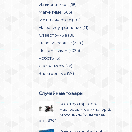
Из кирпичиков (58)
Магнитные (305)
Металлические (193)
На радиоуправлении (21)
Отвёрточные (86)
Пластмассовые (2381)
По тематикам (2026)
Роботы (3)
Светящиеся (26)
Электронные (79)
Случайные товары
Конструктор Город
мастеров «Терминатор-2:
Мотоцикл» (55 деталей,
арт. 6744)
Конструктор Playmobil