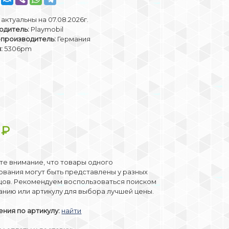
актуальны на 07.08.2026г.
одитель:
Playmobil
-производитель:
Германия
:
5306pm
4
₽
е внимание, что товары одного
вания могут быть представлены у разных
цов. Рекомендуем воспользоваться поиском
анию или артикулу для выбора лучшей цены.
ния по артикулу:
найти