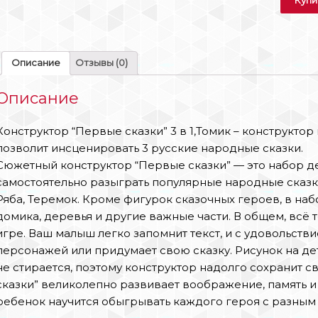
Описание
Отзывы (0)
Описание
Конструктор “Первые сказки” 3 в 1,Томик – конструктор
позволит инсценировать 3 русские народные сказки.
Сюжетный конструктор “Первые сказки” — это набор 
самостоятельно разыграть популярные народные сказки.
Ряба, Теремок. Кроме фигурок сказочных героев, в наб
домика, деревья и другие важные части. В общем, всё т
игре. Ваш малыш легко запомнит текст, и с удовольстви
персонажей или придумает свою сказку. Рисунок на д
не стирается, поэтому конструктор надолго сохранит 
сказки” великолепно развивает воображение, память и
ребенок научится обыгрывать каждого героя с разным