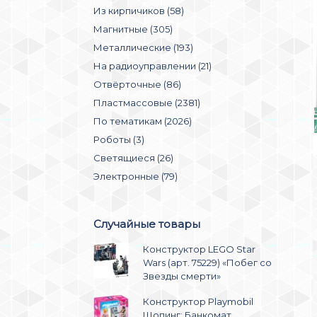
Из кирпичиков (58)
Магнитные (305)
Металлические (193)
На радиоуправлении (21)
Отвёрточные (86)
Пластмассовые (2381)
По тематикам (2026)
Роботы (3)
Светящиеся (26)
Электронные (79)
Случайные товары
Конструктор LEGO Star
Wars (арт. 75229) «Побег со
Звезды смерти»
Конструктор Playmobil
Шопинг: Банкомат