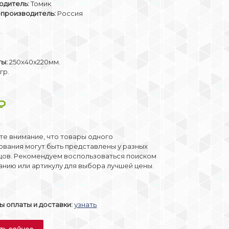
одитель:
Томик
-производитель:
Россия
ты:
250x40x220мм.
гр.
₽
е внимание, что товары одного
вания могут быть представлены у разных
цов. Рекомендуем воспользоваться поиском
анию или артикулу для выбора лучшей цены.
 оплаты и доставки:
узнать
ть сейчас