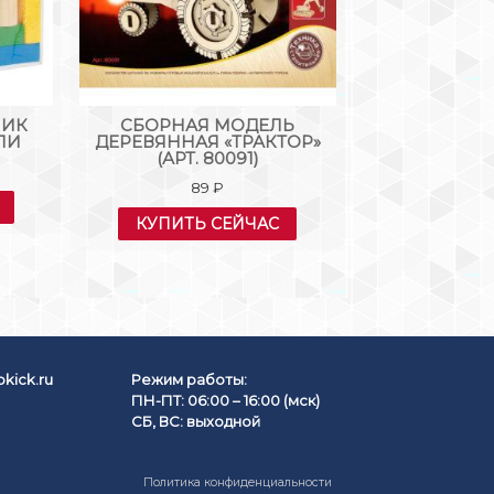
МИК
СБОРНАЯ МОДЕЛЬ
ДЕРЕВ
ЛИ
ДЕРЕВЯННАЯ «ТРАКТОР»
КОНСТРУКТ
(АРТ. 80091)
«ЦВЕТНОЙ 
(АРТ. 
89
₽
19
КУПИТЬ СЕЙЧАС
КУПИТЬ
kick.ru
Режим работы:
ПН-ПТ: 06:00 – 16:00 (мск)
СБ, ВС: выходной
Политика конфиденциальности