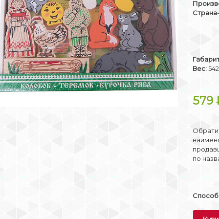
Произв
Страна
Габари
Вес:
542
579
Обратит
наимено
продав
по назв
Способы
Купи