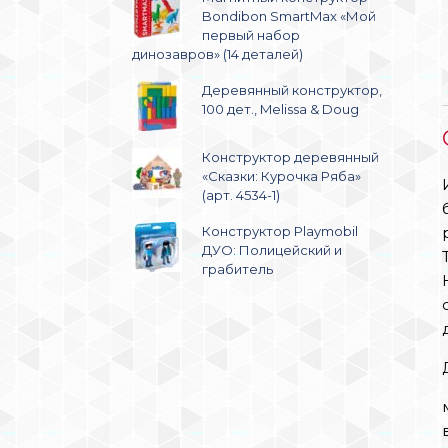
Bondibon SmartMax «Мой
первый набор
динозавров» (14 деталей)
Деревянный конструктор,
100 дет., Melissa & Doug
Конструктор деревянный
«Сказки: Курочка Ряба»
(арт. 4534-1)
Конструктор Playmobil
ДУО: Полицейский и
грабитель