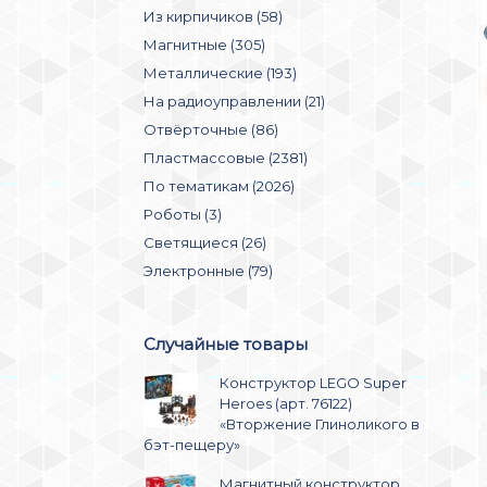
Из кирпичиков (58)
Магнитные (305)
Металлические (193)
На радиоуправлении (21)
Отвёрточные (86)
Пластмассовые (2381)
По тематикам (2026)
Роботы (3)
Светящиеся (26)
Электронные (79)
Случайные товары
Конструктор LEGO Super
Heroes (арт. 76122)
«Вторжение Глиноликого в
бэт-пещеру»
Магнитный конструктор