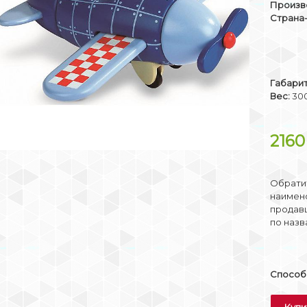
Произв
Страна
Габари
Вес:
300
216
Обратит
наимено
продав
по назв
Способы
Купи