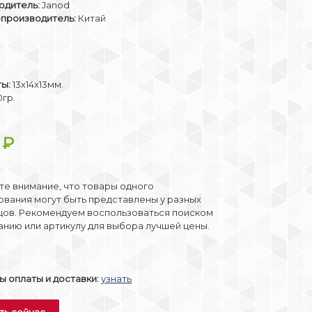
одитель:
Janod
-производитель:
Китай
ты:
13x14x13мм.
гр.
0
₽
е внимание, что товары одного
вания могут быть представлены у разных
цов. Рекомендуем воспользоваться поиском
анию или артикулу для выбора лучшей цены.
 оплаты и доставки:
узнать
ть сейчас