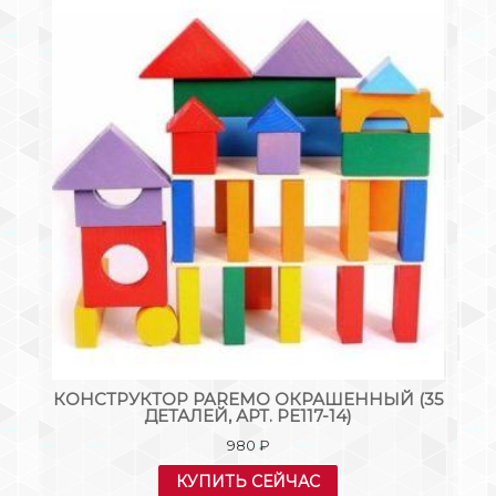
КОНСТРУКТОР PAREMO ОКРАШЕННЫЙ (35
К
ДЕТАЛЕЙ, АРТ. РЕ117-14)
980
₽
КУПИТЬ СЕЙЧАС