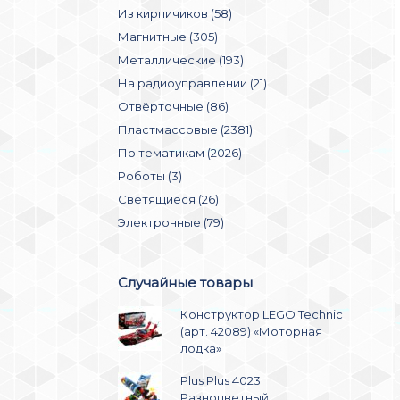
Из кирпичиков (58)
Магнитные (305)
Металлические (193)
На радиоуправлении (21)
Отвёрточные (86)
Пластмассовые (2381)
По тематикам (2026)
Роботы (3)
Светящиеся (26)
Электронные (79)
Случайные товары
Конструктор LEGO Technic
(арт. 42089) «Моторная
лодка»
Plus Plus 4023
Разноцветный