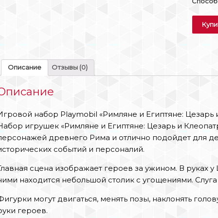
Способы
Купи
Описание
Отзывы (0)
Описание
Игровой набор Playmobil «Римляне и Египтяне: Цезарь 
Набор игрушек «Римляне и Египтяне: Цезарь и Клеопат
персонажей древнего Рима и отлично подойдет для де
исторических событий и персоналий.
Главная сцена изображает героев за ужином. В руках у
ними находится небольшой столик с угощениями. Слуга
Фигурки могут двигаться, менять позы, наклонять голов
руки героев.