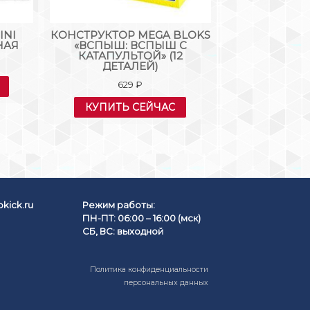
INI
КОНСТРУКТОР MEGA BLOKS
КОНСТРУКТ
НАЯ
«ВСПЫШ: ВСПЫШ С
ТИТ
КАТАПУЛЬТОЙ» (12
27
ДЕТАЛЕЙ)
629
₽
КУПИТЬ
КУПИТЬ СЕЙЧАС
kick.ru
Режим работы:
ПН-ПТ: 06:00 – 16:00 (мск)
СБ, ВС: выходной
Политика конфиденциальности
персональных данных