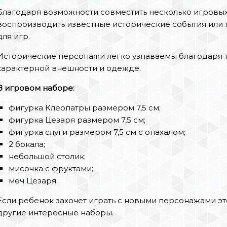
Благодаря возможности совместить несколько игровы
воспроизводить известные исторические события или
для игр.
Исторические персонажи легко узнаваемы благодаря
характерной внешности и одежде.
В игровом наборе:
фигурка Клеопатры размером 7,5 см;
фигурка Цезаря размером 7,5 см;
фигурка слуги размером 7,5 см с опахалом;
2 бокала;
небольшой столик;
мисочка с фруктами;
меч Цезаря.
Если ребенок захочет играть с новыми персонажами эт
другие интересные наборы.