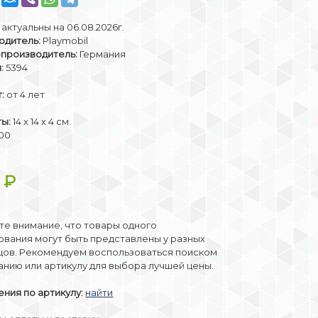
актуальны на 06.08.2026г.
одитель:
Playmobil
-производитель:
Германия
:
5394
:
от 4 лет
ты:
14 х 14 х 4 см.
00
4
₽
е внимание, что товары одного
вания могут быть представлены у разных
цов. Рекомендуем воспользоваться поиском
анию или артикулу для выбора лучшей цены.
ния по артикулу:
найти