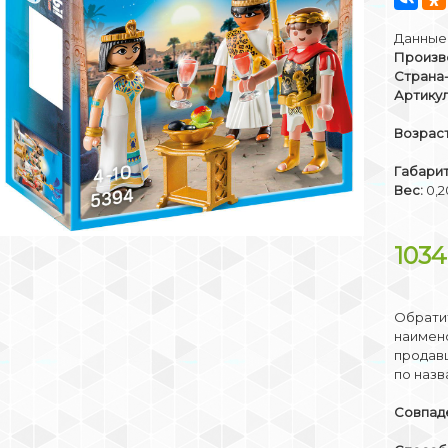
Данные 
Произв
Страна
Артикул
Возраст
Габари
Вес:
0,2
103
Обратит
наимено
продав
по назв
Совпаде