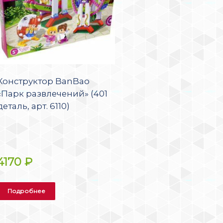
Конструктор BanBao
«Парк развлечений» (401
деталь, арт. 6110)
4170
₽
Подробнее