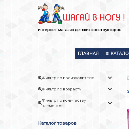
Skip
to
content
интернет-магазин детских конструкторов
ГЛАВНАЯ
КАТАЛО
Фильтр по производителю
Фильтр по возрасту
Фильтр по количеству
элементов
Каталог товаров