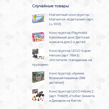
Случайные товары
Магнитный конструктор
Магнитой «6 деталей» (арт.
LL-1001)
Конструктор Playmobil
Кукольный дом: Детская
комната для 2-х детей
Конструктор LEGO Super
Heroes (арт. 76143)
«Мстители: Нападение на
грузовик»
Конструктор «Армия:
Военная машина» (166
деталей)
Конструктор LEGO Movie 2
(арт. 70829) «Побег Эммета
и Дикарки на багги»